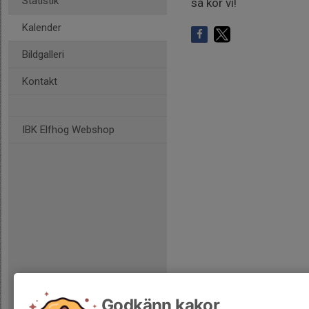
Statistik
så kör vi!
Kalender
Bildgalleri
Kontakt
IBK Elfhög Webshop
Godkänn kakor