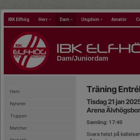
IBK Elfhög
Herr
Dam
Ungdom
Amatör
C
Dam/Juniordam
Träning Entré
Hem
Tisdag 21 jan 202
Nyheter
Arena Älvhögsbo
Truppen
Samling: 17:40
Matcher
Svara helst på kallelse