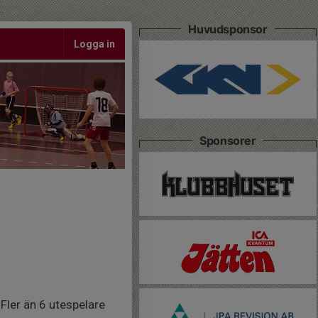
Huvudsponsor
Logga in
Sponsorer
 Fler än 6 utespelare