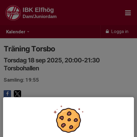
IBK Elfhög
Dam/Juniordam
Logga in
Kalender
Träning Torsbo
Torsdag 18 sep 2025, 20:00-21:30
Torsbohallen
Samling: 19:55