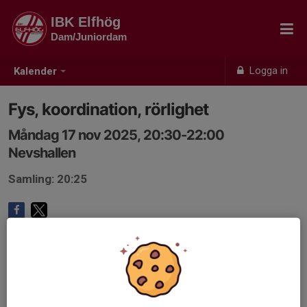
IBK Elfhög
Dam/Juniordam
Logga in
Kalender
Fys, koordination, rörlighet
Måndag 17 nov 2025, 20:30-22:00
Nevshallen
Samling: 20:25