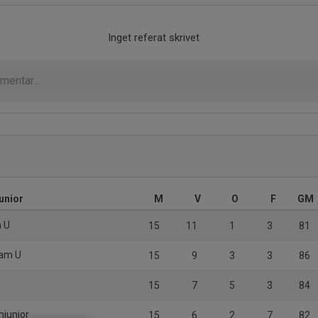
Inget referat skrivet
unior
M
V
O
F
GM
m U
15
11
1
3
81
Dam U
15
9
3
3
86
15
7
5
3
84
mjunior
15
6
2
7
82