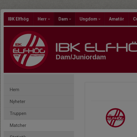
IBK Elfhög
Herr
Dam
Ungdom
Amatör
C
Dam/Juniordam
Hem
Nyheter
Truppen
Matcher