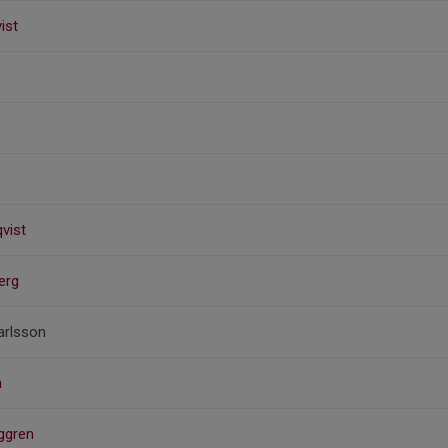
ist
vist
erg
arlsson
n
nggren