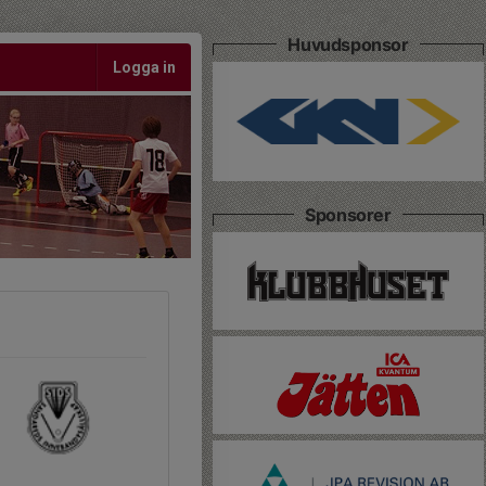
Huvudsponsor
Logga in
Sponsorer