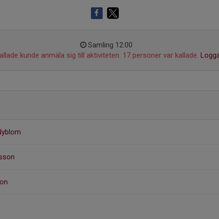
Samling 12:00
llade kunde anmäla sig till aktiviteten. 17 personer var kallade.
Logga
 Nyblom
fsson
son