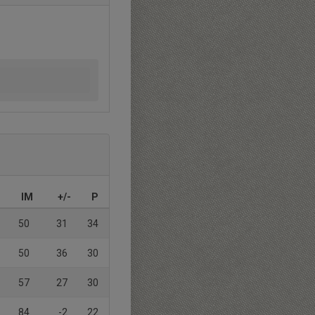
IM
+/-
P
50
31
34
50
36
30
57
27
30
84
-2
22