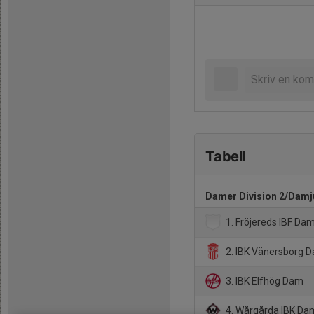
Tabell
Damer Division 2/Damj
1. Fröjereds IBF Da
2. IBK Vänersborg 
3. IBK Elfhög Dam
4. Wårgårda IBK Da