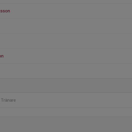
stsson
o
on
g
Tränare