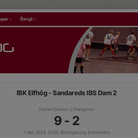
uper
Övrigt
IBK Elfhög - Sandareds IBS Dam 2
Damer Division 2/Damjunior
9 - 2
7 dec 2024, 13:00, Älvhögsborg, Entréhallen