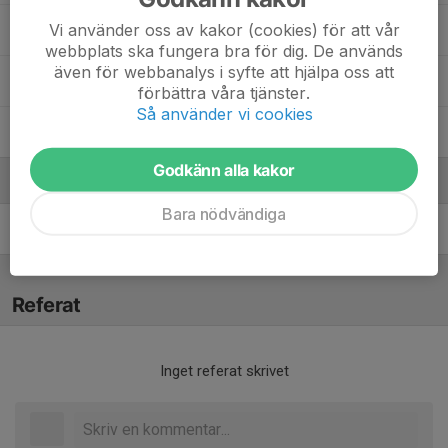
Vi använder oss av kakor (cookies) för att vår
Sofia Thorsén
webbplats ska fungera bra för dig. De används
även för webbanalys i syfte att hjälpa oss att
71. Sofie Karlsson
förbättra våra tjänster.
Så använder vi cookies
21. Tilda Miller
Godkänn alla kakor
Ledare
Bara nödvändiga
Daniel Forsell
Tränare
Referat
Inget referat skrivet