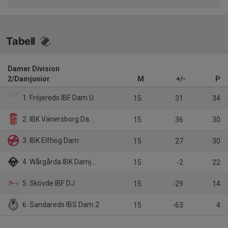
Tabell
Damer Division
2/Damjunior
M
+/-
P
1. Fröjereds IBF Dam U
15
31
34
2. IBK Vänersborg Dam U
15
36
30
3. IBK Elfhög Dam
15
27
30
4. Wårgårda IBK Damjunior
15
-2
22
5. Skövde IBF DJ
15
-29
14
6. Sandareds IBS Dam 2
15
-63
4