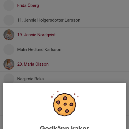
Frida Öberg
11. Jennie Holgersdotter Larsson
19. Jennie Nordqvist
Malin Hedlund Karlsson
20. Maria Olsson
Negjimie Beka
16. Nicolina Tenggren
15. Olivia Augustsson
8. Rebecca Aikio
Godkänn kakor