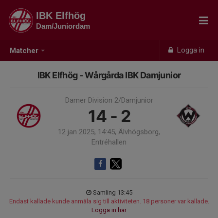
IBK Elfhög
Dam/Juniordam
Logga in
Matcher
IBK Elfhög - Wårgårda IBK Damjunior
Damer Division 2/Damjunior
14 - 2
12 jan 2025, 14:45, Älvhögsborg,
Entréhallen
Samling 13:45
Endast kallade kunde anmäla sig till aktiviteten. 18 personer var kallade.
Logga in här