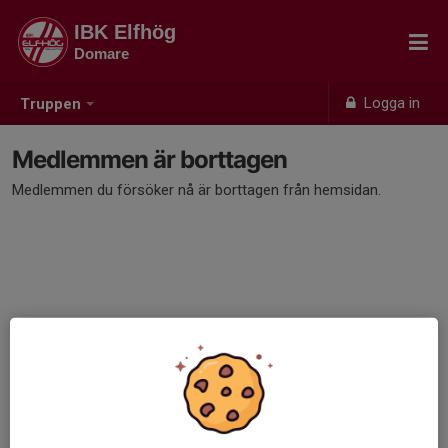
IBK Elfhög
Domare
Logga in
Truppen
Medlemmen är borttagen
Medlemmen du försöker nå är borttagen från hemsidan.