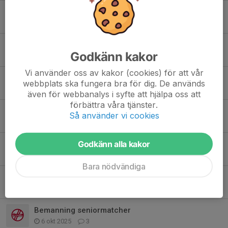
Flytt av morgondagens match hemma mot Mullsjö
24 jan, 18:21
0
Träningsstart 2026
Godkänn kakor
29 dec 2025
0
Vi använder oss av kakor (cookies) för att vår
Ändrad träningstid torsdag kommande vecka
webbplats ska fungera bra för dig. De används
23 nov 2025
0
även för webbanalys i syfte att hjälpa oss att
förbättra våra tjänster.
Match mot Falköping imorgon söndag flyttad
Så använder vi cookies
22 nov 2025
0
Godkänn alla kakor
Pixbo match
6 nov 2025
0
Bara nödvändiga
Träningar på höstlovet
26 okt 2025
0
Bemanning seniormatcher
6 okt 2025
3