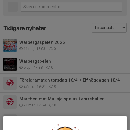
Tidigare nyheter
Warbergsspelen 2026
11 maj, 18:03
0
Warbergspelen
5 apr, 14:38
0
Föräldramatch torsdag 16/4 + Elfhögdagen 18/4
27 mar, 19:04
0
Matchen mot Mullsjö spelas i entréhallen
21 mar, 17:59
0
Match mot Mullsjö flyttad till den 22/3 kl. 1315
27 jan, 15:27
0