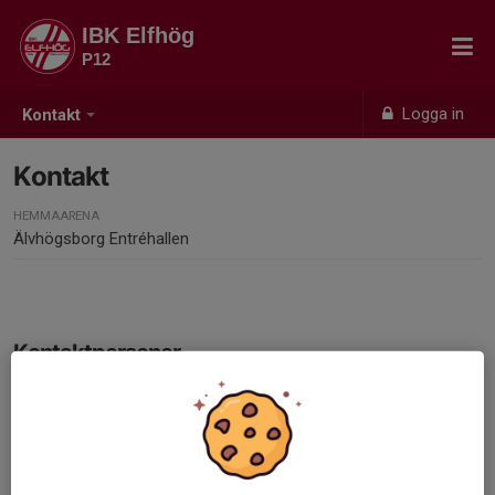
IBK Elfhög
P12
Logga in
Kontakt
Kontakt
HEMMAARENA
Älvhögsborg Entréhallen
Kontaktpersoner
Peter Ångefors
Ledare
070-799 05 33
angefors@hotmail.com