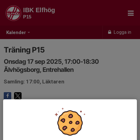
IBK Elfhög
P15
Logga in
Kalender
Träning P15
Onsdag 17 sep 2025, 17:00-18:30
Älvhögsborg, Entrehallen
Samling: 17:00, Läktaren