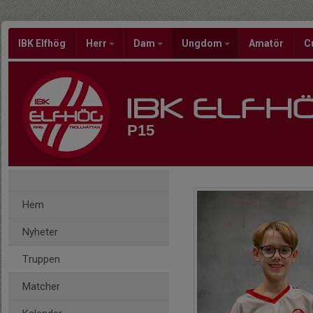
IBK Elfhög
Herr
Dam
Ungdom
Amatör
C
P15
Hem
Nyheter
Truppen
Matcher