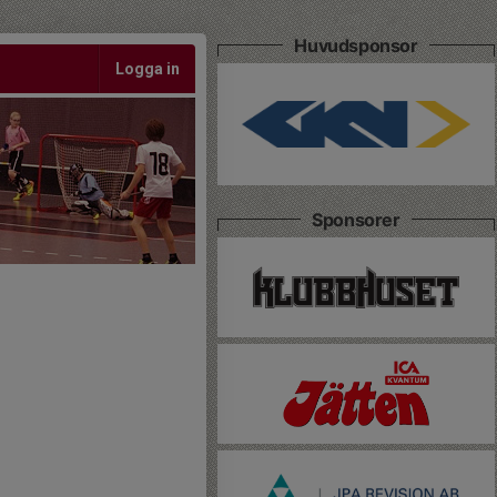
Huvudsponsor
Logga in
Sponsorer