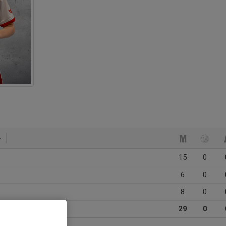
15
0
6
0
8
0
29
0