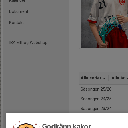
Kalender
Dokument
Kontakt
IBK Elfhög Webshop
Alla serier
Alla år
Säsongen 25/26
Säsongen 24/25
Säsongen 23/24
Totalt
Godkänn kakor