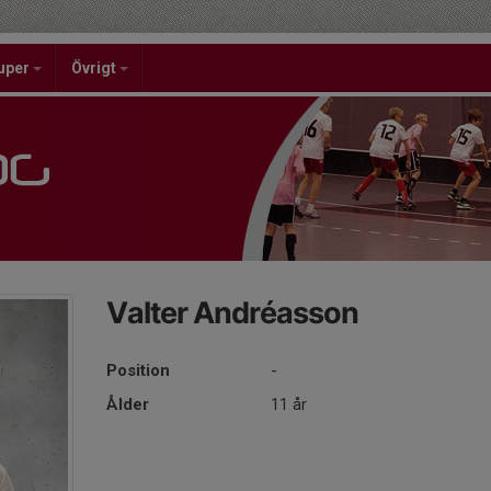
uper
Övrigt
Valter Andréasson
Position
-
Ålder
11 år