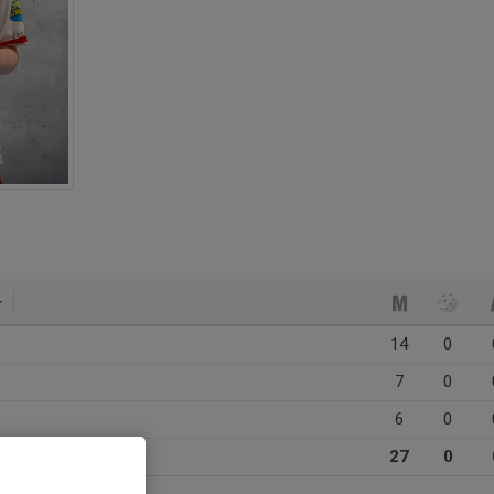
14
0
7
0
6
0
27
0