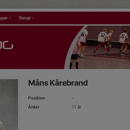
uper
Övrigt
Måns Kårebrand
Position
-
Ålder
11 år