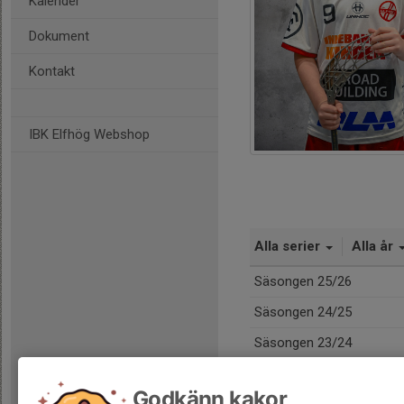
Kalender
Dokument
Kontakt
IBK Elfhög Webshop
Alla serier
Alla år
Säsongen 25/26
Säsongen 24/25
Säsongen 23/24
Totalt
Godkänn kakor