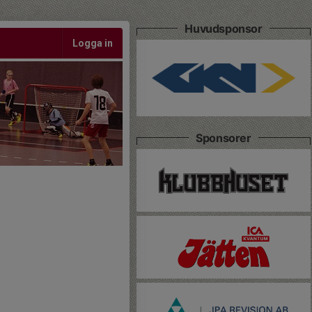
Huvudsponsor
Logga in
Sponsorer