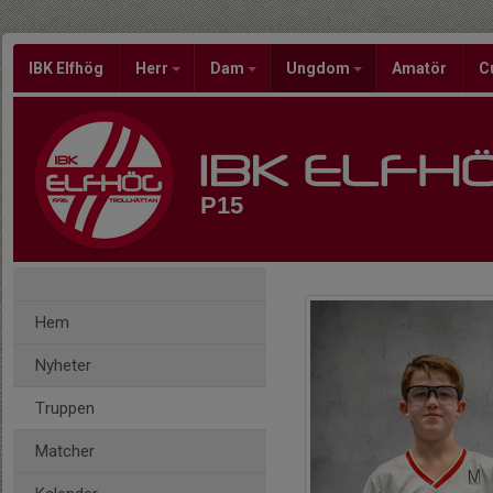
IBK Elfhög
Herr
Dam
Ungdom
Amatör
C
P15
Hem
Nyheter
Truppen
Matcher