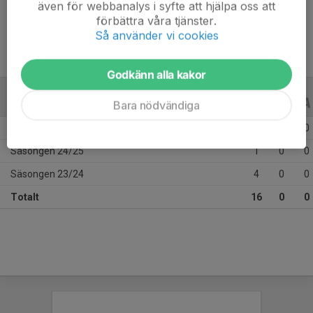
även för webbanalys i syfte att hjälpa oss att
Ålder
10 år
förbättra våra tjänster.
Så använder vi cookies
Godkänn alla kakor
ALLA SERIER
ALLA ÅR
Bara nödvändiga
Säsongen 25/26
11
0
0
Säsongen 24/25
1
0
0
Säsongen 23/24
4
0
0
Totalt
16
0
0