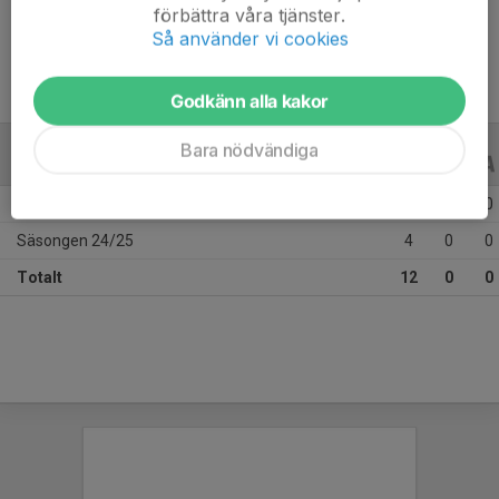
förbättra våra tjänster.
Ålder
11 år
Så använder vi cookies
Godkänn alla kakor
Bara nödvändiga
ALLA SERIER
ALLA ÅR
Säsongen 25/26
8
0
0
Säsongen 24/25
4
0
0
Totalt
12
0
0