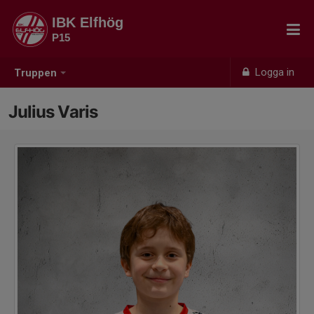
IBK Elfhög
P15
Logga in
Truppen
Julius Varis