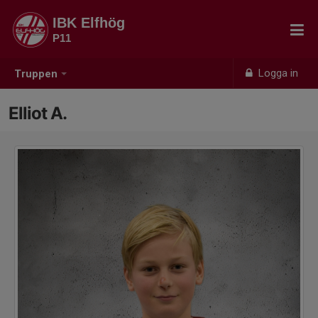
IBK Elfhög
P11
Logga in
Truppen
Elliot A.