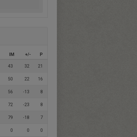
IM
+/-
P
43
32
21
50
22
16
56
-13
8
72
-23
8
79
-18
7
0
0
0