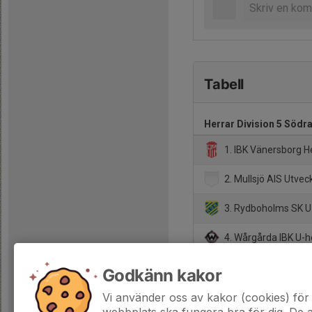
Tabell
Herrar Division 5 Södr
1. IBK Vänersborg H
2. Mullsjö AIS Utvec
3. Rydboholms SK U
4. Wårgårda IBK U-h
5. IBK Elfhög Herr U
Godkänn kakor
6. Sandareds IBS U 
Vi använder oss av kakor (cookies) för 