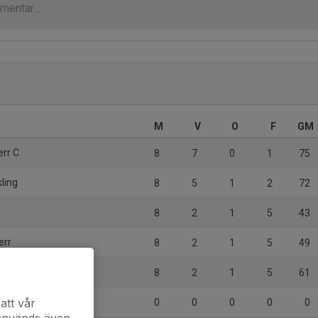
a
M
V
O
F
GM
err C
8
7
0
1
75
kling
8
5
1
2
72
8
2
1
5
43
err
8
2
1
5
49
8
2
1
5
61
- Lag
att vår
0
0
0
0
0