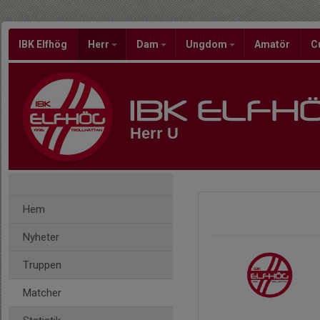
IBK Elfhög
Herr
Dam
Ungdom
Amatör
C
Herr U
Hem
Nyheter
Truppen
Matcher