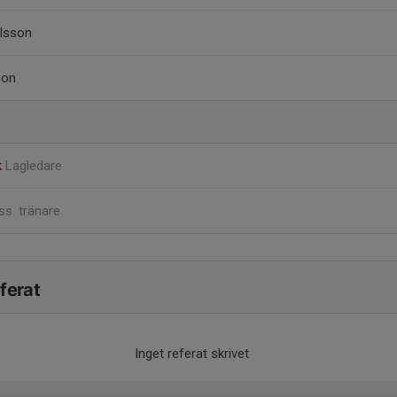
elsson
son
k
Lagledare
ss. tränare
ferat
Inget referat skrivet