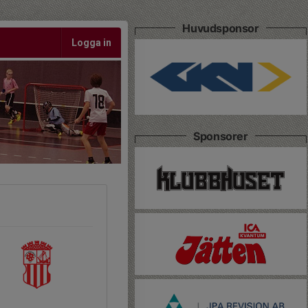
Huvudsponsor
Logga in
Sponsorer