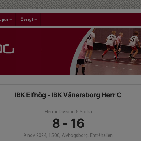
uper
Övrigt
IBK Elfhög - IBK Vänersborg Herr C
Herrar Division 5 Södra
8 - 16
9 nov 2024, 15:00, Älvhögsborg, Entréhallen