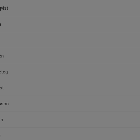
vist
n
én
eteg
st
lsson
en
r