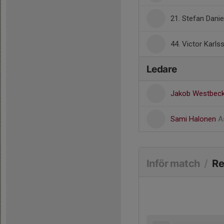
21. Stefan Dani
44. Victor Karls
Ledare
Jakob Westbec
Sami Halonen
A
Inför match
/
Re