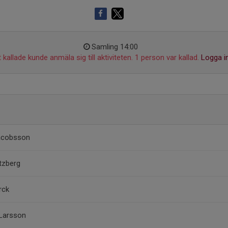
Samling 14:00
 kallade kunde anmäla sig till aktiviteten. 1 person var kallad.
Logga i
Jacobsson
tzberg
örck
 Larsson