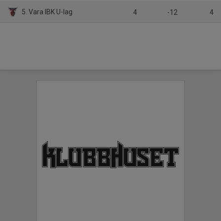
5. Vara IBK U-lag
4
-12
4