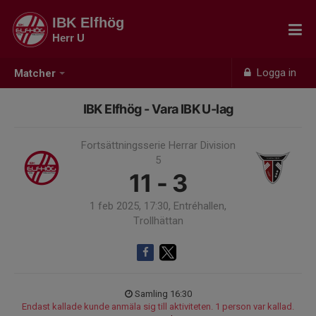
IBK Elfhög
Herr U
Logga in
Matcher
IBK Elfhög - Vara IBK U-lag
Fortsättningsserie Herrar Division
5
11 - 3
1 feb 2025, 17:30, Entréhallen,
Trollhättan
Samling 16:30
Endast kallade kunde anmäla sig till aktiviteten. 1 person var kallad.