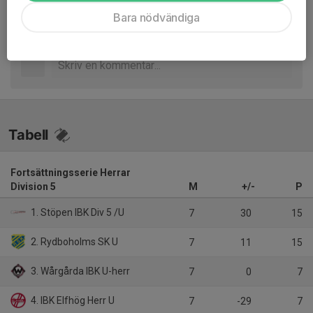
Bara nödvändiga
Inget referat skrivet
Tabell
Fortsättningsserie Herrar
Division 5
M
+/-
P
1. Stöpen IBK Div 5 /U
7
30
15
2. Rydboholms SK U
7
11
15
3. Wårgårda IBK U-herr
7
0
7
4. IBK Elfhög Herr U
7
-29
7