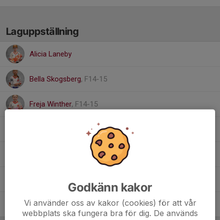
Laguppställning
Alicia Laneby
Bella Skogsberg
, F14-15
Freja Winther
, F14-15
Nheo Lind
, Domare
Ture Aronsson
Wilma Berglund
, F14-15
Godkänn kakor
Vi använder oss av kakor (cookies) för att vår
Wilma Dahlin
, F14-15
webbplats ska fungera bra för dig. De används