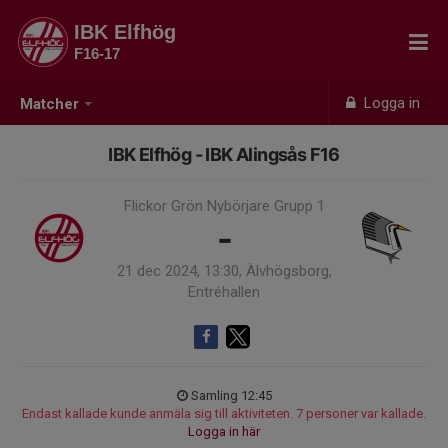
IBK Elfhög
F16-17
Logga in
Matcher
IBK Elfhög - IBK Alingsås F16
Flickor Grön Nybörjare Grupp 1
-
21 dec 2024, 13:30, Älvhögsborg,
Entréhallen
Samling 12:45
Endast kallade kunde anmäla sig till aktiviteten. 7 personer var kallade.
Logga in här