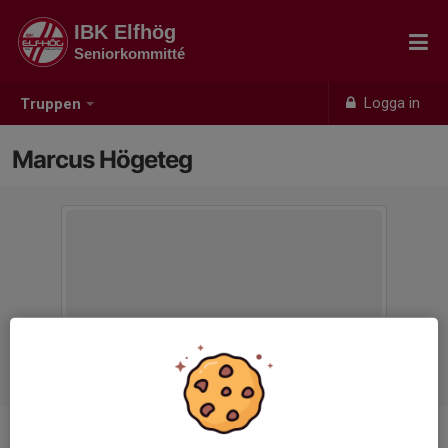
IBK Elfhög
Seniorkommitté
Logga in
Truppen
Marcus Högeteg
Ålder
55 år