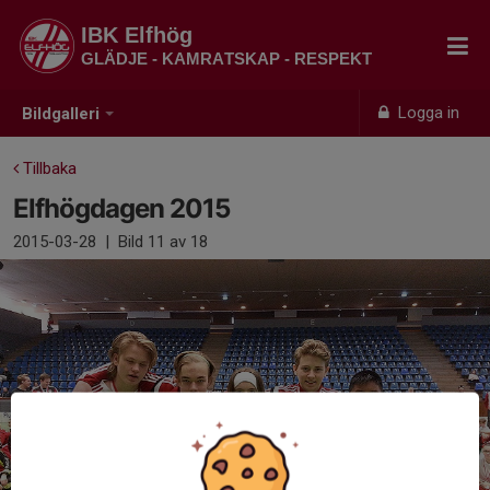
IBK Elfhög
GLÄDJE - KAMRATSKAP - RESPEKT
Logga in
Bildgalleri
Tillbaka
Elfhögdagen 2015
2015-03-28
|
Bild
11
av 18