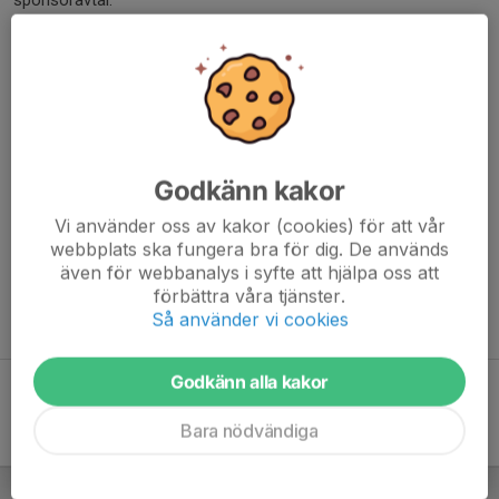
sponsoravtal.
Klicka Här
Tag kontakt med nån av oss så kan vi prata om hur
Du blir sponsor till
IBK Elfhög
.
Vi behöver ditt stöd till våra ungdomar !
Godkänn kakor
Kontakta oss för information (klicka på namnet för att skicka e-
Vi använder oss av kakor (cookies) för att vår
post):
webbplats ska fungera bra för dig. De används
Namn
Telefonnu
även för webbanalys i syfte att hjälpa oss att
förbättra våra tjänster.
Anders Detlefsen
Sponsorkoordinator/Kassör
0721 74 67 
Så använder vi cookies
Godkänn alla kakor
Bara nödvändiga