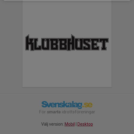
För
smarta
idrottsföreningar
Välj version:
Mobil
|
Desktop