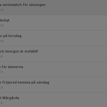
a seriematch för säsongen
0
derbyt
0
r på torsdag
0
h imorgon är inställd!
0
 för damerna
0
r Fröjered hemma på söndag
0
t Wårgårda
0