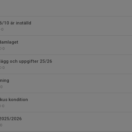
6/10 är inställd
0
 damlaget
0
lägg och uppgifter 25/26
0
ning
0
kus kondition
0
 2025/2026
0