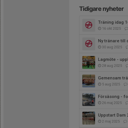
Tidigare nyheter
Träning idag 1
16 okt 2025
Ny tränare till
30 aug 2025
Lagmöte - upp
28 aug 2025
Gemensam trä
5 aug 2025
Försäsong - fo
26 maj 2025
Uppstart Dam
2 maj 2025