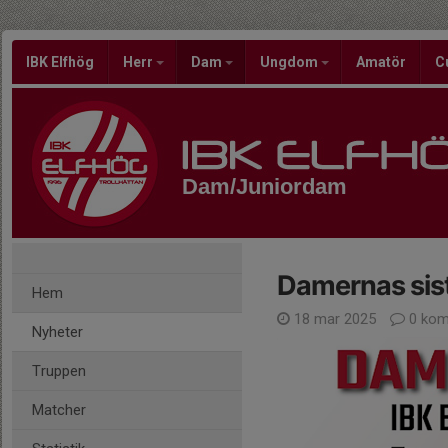
IBK Elfhög
Herr
Dam
Ungdom
Amatör
C
Dam/Juniordam
Damernas sis
Hem
18 mar 2025
0 kom
Nyheter
Truppen
Matcher