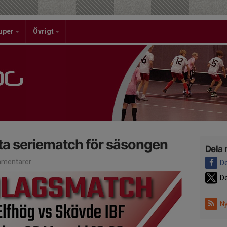
uper
Övrigt
ta seriematch för säsongen
Dela 
mentarer
De
De
Ny