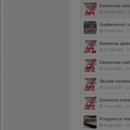
Damernas sist
18 mar 2025
Suddenvinst i 
15 feb 2025
Damerna spela
11 feb 2025
Damernas matc
24 jan 2025
Skövde hemma
22 jan 2025
Damerna möte
17 jan 2025
Proppen ur mo
16 jan 2025