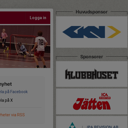
Huvudsponsor
Logga in
Sponsorer
nyhet
la på Facebook
la på X
heter via RSS