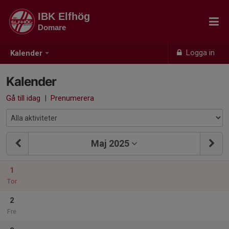
IBK Elfhög
Domare
Logga in
Kalender
Kalender
Gå till idag
|
Prenumerera
Maj 2025
1
Tor
2
Fre