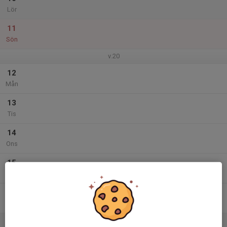
Lör
11
Sön
v.20
12
Mån
13
Tis
14
Ons
15
Tor
16
16:00
Ledarkonferens 16-17 maj
00:00
Fre
Vann Spa
17