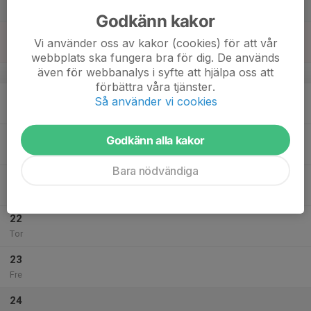
Lör
Godkänn kakor
18
Vi använder oss av kakor (cookies) för att vår
Sön
webbplats ska fungera bra för dig. De används
även för webbanalys i syfte att hjälpa oss att
v.21
förbättra våra tjänster.
19
Så använder vi cookies
Mån
20
Godkänn alla kakor
Tis
Bara nödvändiga
21
Ons
22
Tor
23
Fre
24