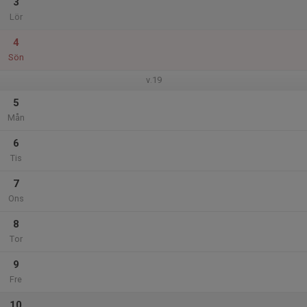
3
Lör
4
Sön
v.19
5
Mån
6
Tis
7
Ons
8
Tor
9
Fre
10