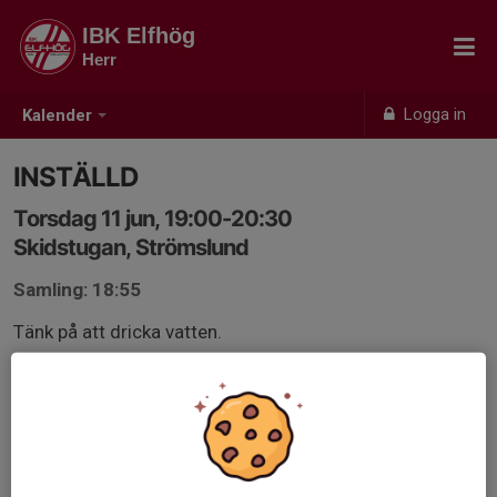
IBK Elfhög
Herr
Logga in
Kalender
INSTÄLLD
Torsdag 11 jun, 19:00-20:30
Skidstugan, Strömslund
Samling: 18:55
Tänk på att dricka vatten.
Frånvaro meddelas i appen och till Jim Johnsen på
0763145791