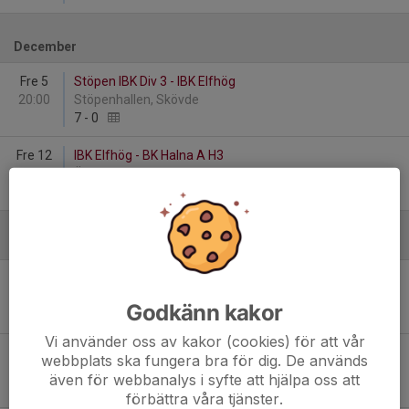
December
Fre 5
Stöpen IBK Div 3 - IBK Elfhög
20:00
Stöpenhallen, Skövde
7
-
0
Fre 12
IBK Elfhög - BK Halna A H3
19:45
Älvhögsborg, Entréhallen
4
-
5
Januari - 2026
Lör 10
Fristad GOIF Utveckling - IBK Elfhög
16:45
Nya Fristadshallen
Godkänn kakor
4
-
6
Vi använder oss av kakor (cookies) för att vår
Fre 16
IBK Elfhög - Falköpings IBK Herr
webbplats ska fungera bra för dig. De används
19:45
Älvhögsborg, Entréhallen
även för webbanalys i syfte att hjälpa oss att
9
-
4
förbättra våra tjänster.