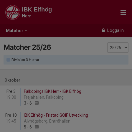
IBK Elfhög
Herr
Logga in
Matcher
Matcher 25/26
Division 3 Herrar
Oktober
Fre 3
Falköpings IBK Herr - IBK Elfhög
19:30
Frejahallen, Falköping
3
-
6
Fre 10
IBK Elfhög - Fristad GOIF Utveckling
19:45
Älvhögsborg, Entréhallen
5
-
6