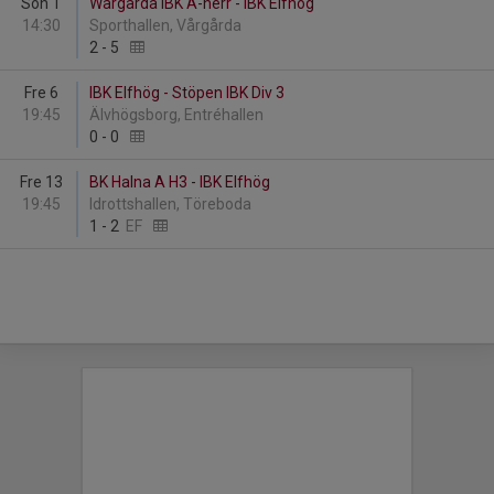
Sön 1
Wårgårda IBK A-herr - IBK Elfhög
14:30
Sporthallen, Vårgårda
2
-
5
Fre 6
IBK Elfhög - Stöpen IBK Div 3
19:45
Älvhögsborg, Entréhallen
0
-
0
Fre 13
BK Halna A H3 - IBK Elfhög
19:45
Idrottshallen, Töreboda
1
-
2
EF