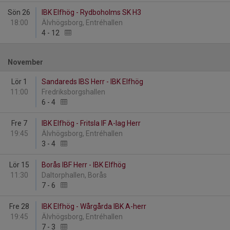
Sön 26
IBK Elfhög - Rydboholms SK H3
18:00
Älvhögsborg, Entréhallen
4
-
12
November
Lör 1
Sandareds IBS Herr - IBK Elfhög
11:00
Fredriksborgshallen
6
-
4
Fre 7
IBK Elfhög - Fritsla IF A-lag Herr
19:45
Älvhögsborg, Entréhallen
3
-
4
Lör 15
Borås IBF Herr - IBK Elfhög
11:30
Daltorphallen, Borås
7
-
6
Fre 28
IBK Elfhög - Wårgårda IBK A-herr
19:45
Älvhögsborg, Entréhallen
7
-
3