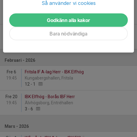
Så använder vi cookies
Fre 23
Rydboholms SK H3 - IBK Elfhög
20:00
Idrottshallen, Viskafors
12
-
2
Godkänn alla kakor
Tor 29
IBK Elfhög - Sandareds IBS Herr
Bara nödvändiga
19:45
Älvhögsborg, Entréhallen
2
-
3
Februari - 2026
Fre 6
Fritsla IF A-lag Herr - IBK Elfhög
19:45
Kungabergshallen, Fritsla
12
-
1
Fre 20
IBK Elfhög - Borås IBF Herr
19:45
Älvhögsborg, Entréhallen
3
-
6
Mars - 2026