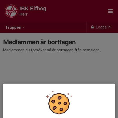
IBK Elfhög
Herr
Logga in
Truppen
Medlemmen är borttagen
Medlemmen du försöker nå är borttagen från hemsidan.