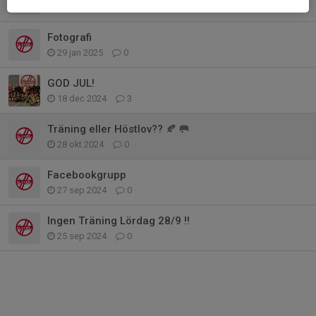
27 mar 2025
0
Fotografi
29 jan 2025
0
GOD JUL!
18 dec 2024
3
Träning eller Höstlov?? 🍂 🥅
28 okt 2024
0
Facebookgrupp
27 sep 2024
0
Ingen Träning Lördag 28/9 !!
25 sep 2024
0