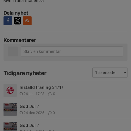
Mvh Tränarstaben 🫡
Dela nyhet
Kommentarer
Tidigare nyheter
Inställd träning 31/1!
26 jan, 17:03
0
God Jul ⭐
24 dec 2025
0
God Jul ⭐