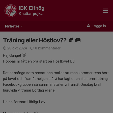
IBK Elfhög
Knattar pojkar
Logga in
Nyheter
Träning eller Höstlov?? 🍂 🥅
28 okt 2024
0 kommentarer
Hej Gänget 👋
Hoppas ni fått en bra start på Höstlovet 🤸‍♂️
Det är många som smsat och mailat att man kommer resa bort
på lovet och framåt helgen, så vi har lagt ut en liten omröstning i
Facebookgruppen så sammanställer vi framåt Onsdag kväll
huruvida vi tränar Lördag eller ej
Ha en fortsatt Härligt Lov