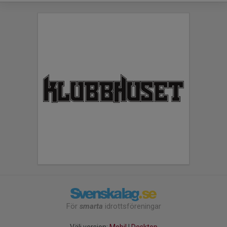
För
smarta
idrottsföreningar
Välj version:
Mobil
|
Desktop