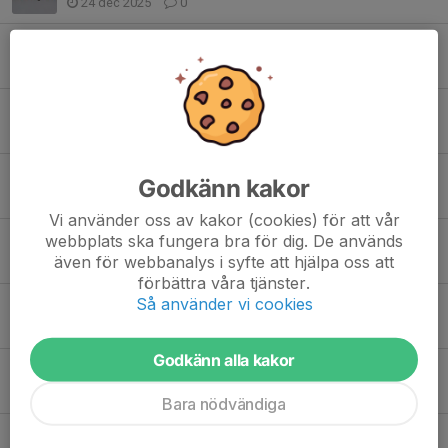
24 dec 2025
0
Avvikande träningstider vecka 43–45 och höstlovet (vecka 44)
21 okt 2025
1
Försäljning av idrottsrabatten – viktigt stöd till föreningen
24 sep 2025
0
Säsongsstart Knattelaget 2025/2026
Godkänn kakor
24 aug 2025
0
Vi använder oss av kakor (cookies) för att vår
webbplats ska fungera bra för dig. De används
Idrottsrabatten 🎟️
även för webbanalys i syfte att hjälpa oss att
25 apr 2025
0
förbättra våra tjänster.
Så använder vi cookies
Säsongsavslutningen ELFHÖGSDAGEN
24 apr 2025
0
Godkänn alla kakor
-
7 apr 2025
0
Bara nödvändiga
Idrottsrabatten 🎟️