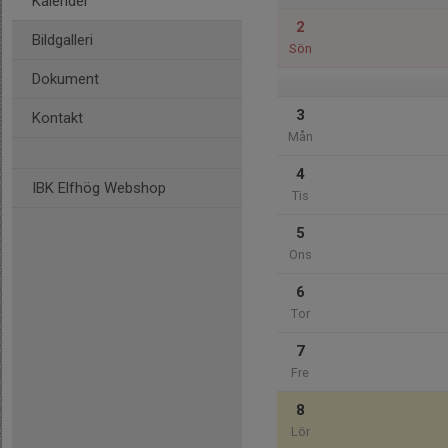
Kalender
2
Bildgalleri
Sön
Dokument
3
Kontakt
Mån
4
IBK Elfhög Webshop
Tis
5
Ons
6
Tor
7
Fre
8
Lör