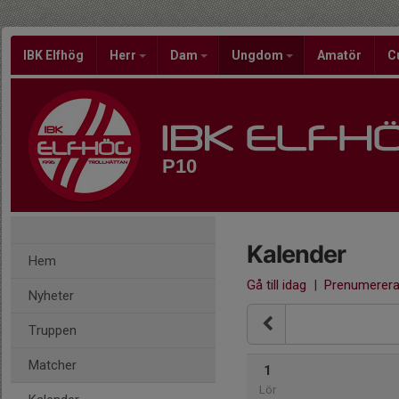
IBK Elfhög
Herr
Dam
Ungdom
Amatör
C
P10
Kalender
Hem
Gå till idag
|
Prenumerer
Nyheter
Truppen
Matcher
1
Lör