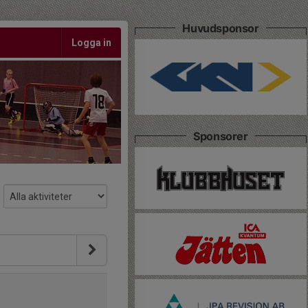
Huvudsponsor
Logga in
Sponsorer