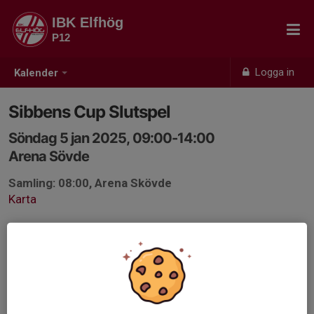
IBK Elfhög
P12
Logga in
Kalender
Sibbens Cup Slutspel
Söndag 5 jan 2025, 09:00-14:00
Arena Sövde
Samling: 08:00, Arena Skövde
Karta