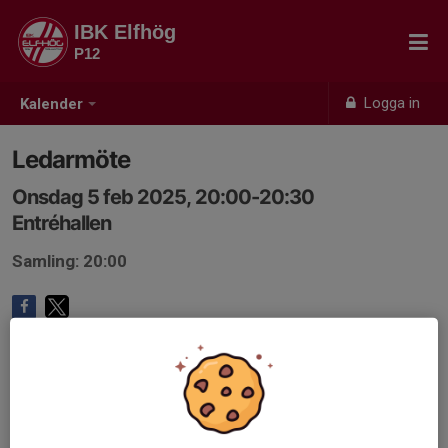
IBK Elfhög
P12
Logga in
Kalender
Ledarmöte
Onsdag 5 feb 2025, 20:00-20:30
Entréhallen
Samling: 20:00