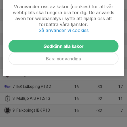
Mellersta
M
+/-
P
Vi använder oss av kakor (cookies) för att vår
webbplats ska fungera bra för dig. De används
1. Fristads GoIF P12/13
16
144
46
även för webbanalys i syfte att hjälpa oss att
förbättra våra tjänster.
2. Fagerhult Habo IBK Ungdom P13/1
16
34
33
Så använder vi cookies
3. IBK Elfhög Trollhättan P12
16
9
28
Godkänn alla kakor
4. IBK Lidköping P12
16
52
27
Bara nödvändiga
5. IBF Horsby P12-14
16
-17
22
6. Wårgårda IBK P12/13 (2)
16
-18
18
7. IBK Lidköping P13 2
16
-30
17
8. Mullsjö AIS P12/13
16
-92
11
9. Falköpings IBK P13
16
-82
7