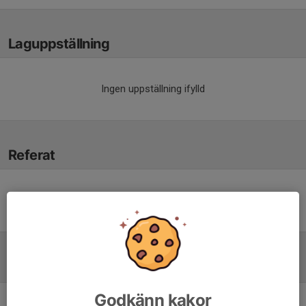
Laguppställning
Ingen uppställning ifylld
Referat
Inget referat skrivet
Tabell
Godkänn kakor
Pantamera Pojkar Röd 5