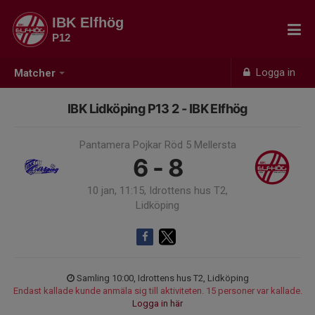
IBK Elfhög
P12
Logga in
Matcher
IBK Lidköping P13 2 - IBK Elfhög
Pantamera Pojkar Röd 5 Mellersta
6 - 8
10 jan, 11:15, Idrottens hus T2,
Lidköping
Samling 10:00, Idrottens hus T2, Lidköping
Endast kallade kunde anmäla sig till aktiviteten. 15 personer var kallade.
Logga in här