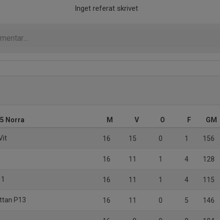
Inget referat skrivet
5 Norra
M
V
O
F
GM
Vit
16
15
0
1
156
16
11
1
4
128
 1
16
11
1
4
115
ättan P13
16
11
0
5
146