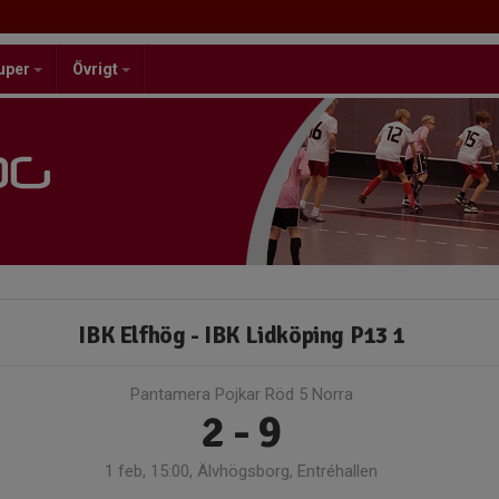
uper
Övrigt
IBK Elfhög - IBK Lidköping P13 1
Pantamera Pojkar Röd 5 Norra
2 - 9
1 feb, 15:00, Älvhögsborg, Entréhallen