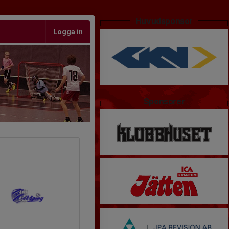
Huvudsponsor
Logga in
Sponsorer