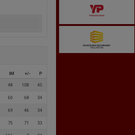
IM
+/-
P
48
108
45
60
68
34
69
46
34
75
71
33