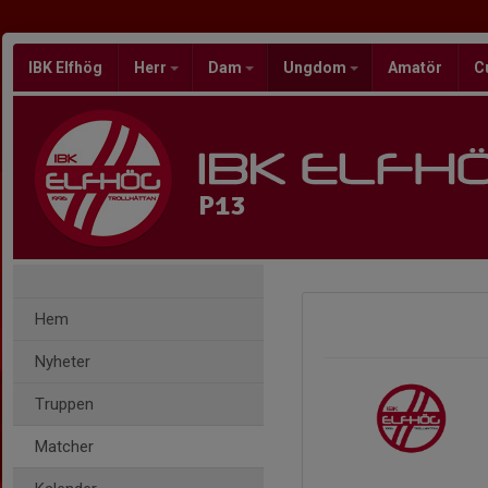
IBK Elfhög
Herr
Dam
Ungdom
Amatör
C
P13
Hem
Nyheter
Truppen
Matcher