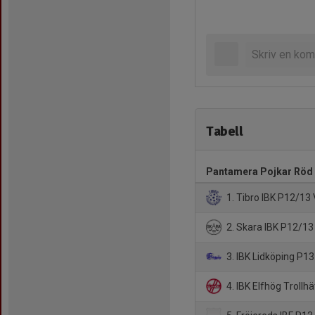
Tabell
Pantamera Pojkar Röd 
1. Tibro IBK P12/13 
2. Skara IBK P12/13
3. IBK Lidköping P13
4. IBK Elfhög Trollh