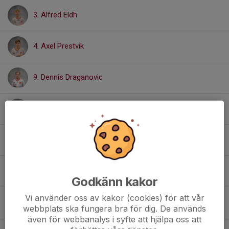
3. Alfred Eldh
4. Axel Prestvik
9. Dennis Draganovic
10. Vidar Spetz
11. Collin Carlsson
15. Elijah Nordström
Godkänn kakor
Vi använder oss av kakor (cookies) för att vår
20. Sem Hägglund
webbplats ska fungera bra för dig. De används
även för webbanalys i syfte att hjälpa oss att