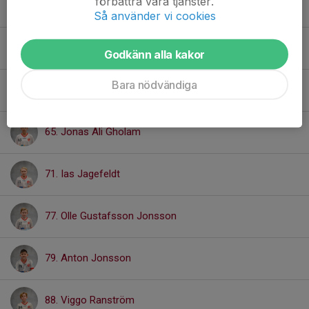
förbättra våra tjänster.
21. John Dahlin
Så använder vi cookies
22. Anton Johansson
Godkänn alla kakor
Bara nödvändiga
23. Cesar Bodling
65. Jonas Ali Gholam
71. Ias Jagefeldt
77. Olle Gustafsson Jonsson
79. Anton Jonsson
88. Viggo Ranström