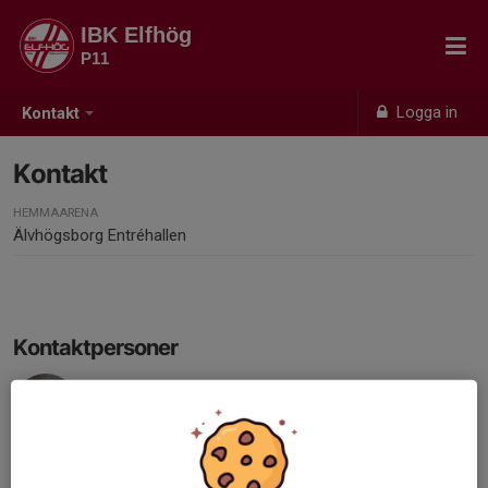
IBK Elfhög
P11
Logga in
Kontakt
Kontakt
HEMMAARENA
Älvhögsborg Entréhallen
Kontaktpersoner
Martin Lindblom
Lagledare
073-520 32 92
martin.j.johansson@gmail.com