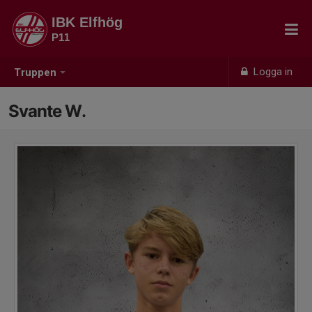
IBK Elfhög
P11
Logga in
Truppen
Svante W.