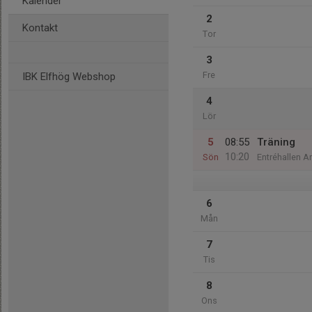
Kalender
2
Kontakt
Tor
3
Fre
IBK Elfhög Webshop
4
Lör
5
08:55
Träning
10:20
Sön
Entréhallen 
6
Mån
7
Tis
8
Ons