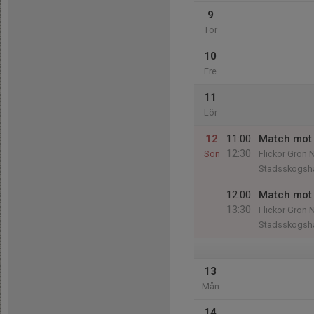
9
Tor
10
Fre
11
Lör
12
11:00
Match mot 
12:30
Sön
Flickor Grön 
Stadsskogsha
12:00
Match mot
13:30
Flickor Grön 
Stadsskogsha
13
Mån
14