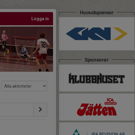
Huvudsponsor
Logga in
Sponsorer