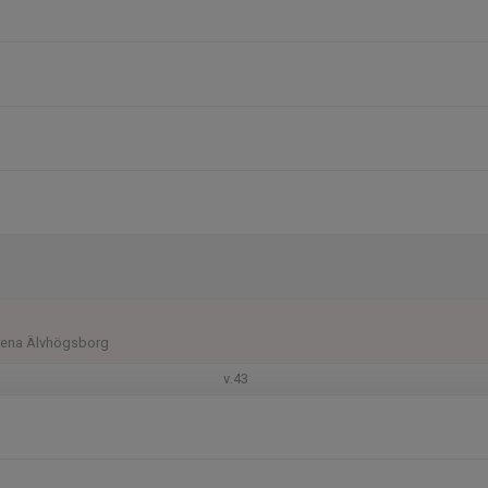
Arena Älvhögsborg
v.43