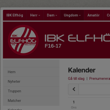
IBK Elfhög
Herr
Dam
Ungdom
Amatör
C
F16-17
Kalender
Hem
Gå till idag
|
Prenumerer
Nyheter
Truppen
Matcher
1
Ons