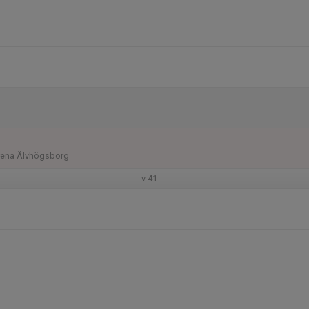
Arena Älvhögsborg
v.41