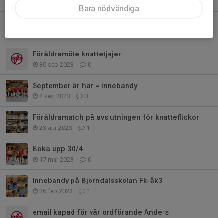
8 dec 2023
0
Bara nödvändiga
Fotografering på torsdag
12 nov 2023
0
Föräldramöte knattetjejer
30 sep 2023
0
September är här = innebandy
4 sep 2023
0
Föräldramatch på avslutningen för knatteflickor
23 apr 2023
1
Boka upp 30/4
17 mar 2023
0
Innebandy på Björndalsskolan Fk-åk3
26 feb 2023
1
email kapad för vår ordförande Anders