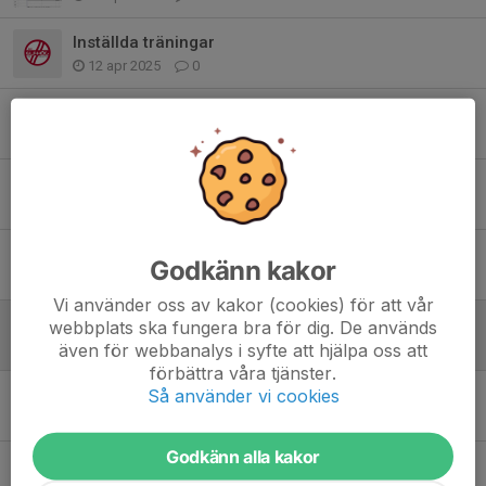
Inställda träningar
12 apr 2025
0
Sammandrag 22/2
12 feb 2025
0
Ingen match lördag 25/1
23 jan 2025
1
Matcher/poolspel 2025
Godkänn kakor
9 jan 2025
0
Vi använder oss av kakor (cookies) för att vår
Matchspel på lördag + föräldrarsupport
webbplats ska fungera bra för dig. De används
19 nov 2024
0
även för webbanalys i syfte att hjälpa oss att
förbättra våra tjänster.
Vi drar igång söndagen 8/9
Så använder vi cookies
16 aug 2024
0
Godkänn alla kakor
Föräldramatch och fika på söndag