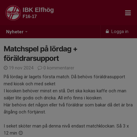
IBK Elfhög
F16-17
Logga in
Nyheter
Matchspel på lördag +
föräldrarsupport
19 nov 2024
0 kommentarer
På lördag är lagets första match. Då behövs föräldrasupport
med kiosk och med seket
I kiosken behöver minst en stå. Det ska kokas kaffe och man
säljer lite godis och dricka. All info finns i kiosken.
Här behövs det någon eller två föräldrar som bakar då det är bra
åtgång och förtjänst.
I seket sköter man på denna nivå endast matchklockan. Så 3 x
12 min 😊