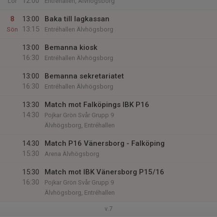
12:00
Lör
Entréhallen, Älvhögsborg
8
13:00
Baka till lagkassan
13:15
Sön
Entréhallen Älvhögsborg
13:00
Bemanna kiosk
16:30
Entréhallen Älvhögsborg
13:00
Bemanna sekretariatet
16:30
Entréhallen Älvhögsborg
13:30
Match mot Falköpings IBK P16
14:30
Pojkar Grön Svår Grupp 9
Älvhögsborg, Entréhallen
14:30
Match P16 Vänersborg - Falköping
15:30
Arena Älvhögsborg
15:30
Match mot IBK Vänersborg P15/16
16:30
Pojkar Grön Svår Grupp 9
Älvhögsborg, Entréhallen
v.7