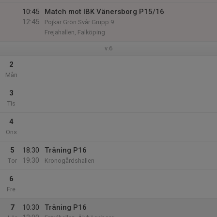
10:45
Match mot IBK Vänersborg P15/16
12:45
Pojkar Grön Svår Grupp 9
Frejahallen, Falköping
v.6
2
Mån
3
Tis
4
Ons
5
18:30
Träning P16
19:30
Tor
Kronogårdshallen
6
Fre
7
10:30
Träning P16