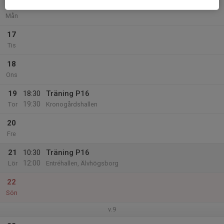
16
Mån
17
Tis
18
Ons
19
18:30
Träning P16
19:30
Tor
Kronogårdshallen
20
Fre
21
10:30
Träning P16
12:00
Lör
Entréhallen, Älvhögsborg
22
Sön
v.9