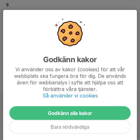
9
Mån
10
Tis
11
Ons
Godkänn kakor
12
18:30
Träning P16
19:30
Tor
Kronogårdshallen
Vi använder oss av kakor (cookies) för att vår
webbplats ska fungera bra för dig. De används
13
även för webbanalys i syfte att hjälpa oss att
Fre
förbättra våra tjänster.
Så använder vi cookies
14
10:30
Träning P16
12:00
Lör
Entréhallen, Älvhögsborg
Godkänn alla kakor
15
Sön
Bara nödvändiga
v.8