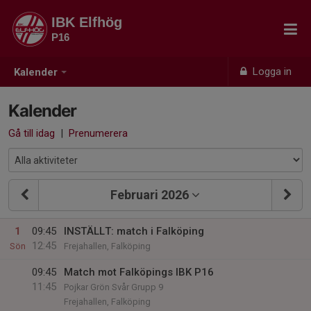
IBK Elfhög
P16
Logga in
Kalender
Kalender
Gå till idag
|
Prenumerera
Februari 2026
1
09:45
INSTÄLLT: match i Falköping
12:45
Sön
Frejahallen, Falköping
09:45
Match mot Falköpings IBK P16
11:45
Pojkar Grön Svår Grupp 9
Frejahallen, Falköping