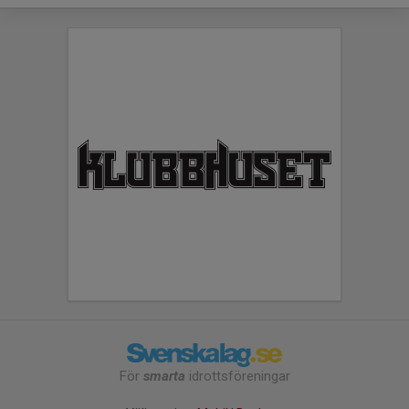
För
smarta
idrottsföreningar