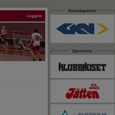
Huvudsponsor
Logga in
Sponsorer