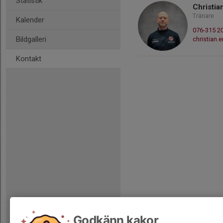
Statistik
Christia
Tränare
Kalender
076-315 2
Bildgalleri
christian
Kontakt
Godkänn kakor