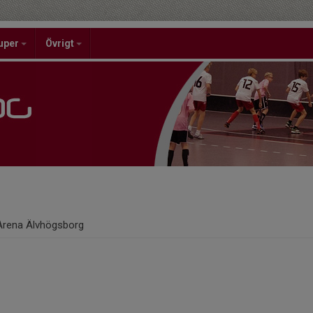
uper
Övrigt
Arena Älvhögsborg