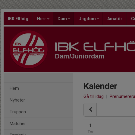
IBK Elfhög
Herr
Dam
Ungdom
Amatör
C
Dam/Juniordam
Kalender
Hem
Gå till idag
|
Prenumerer
Nyheter
Truppen
Matcher
1
Tor