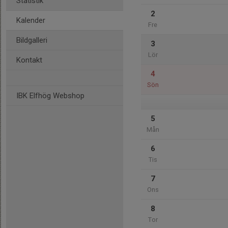
Statistik
2
Kalender
Fre
Bildgalleri
3
Lör
Kontakt
4
Sön
IBK Elfhög Webshop
5
Mån
6
Tis
7
Ons
8
Tor