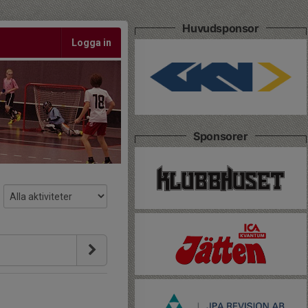
Huvudsponsor
Logga in
Sponsorer