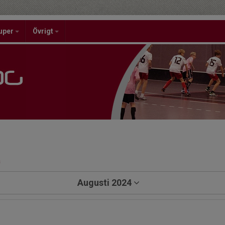
uper
Övrigt
a
Augusti 2024