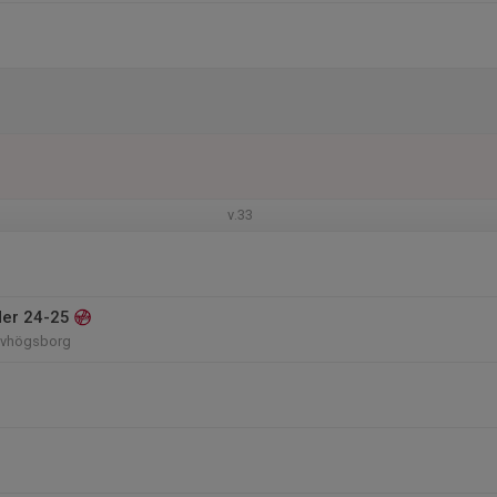
v.33
der 24-25
Älvhögsborg