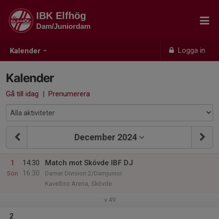
IBK Elfhög
Dam/Juniordam
Logga in
Kalender
Kalender
Gå till idag
|
Prenumerera
December 2024
1
14:30
Match mot Skövde IBF DJ
16:30
Sön
Damer Division 2/Damjunior
Kavelbro Arena, Skövde
v.49
2