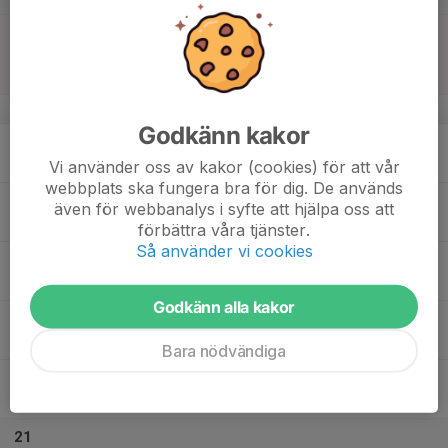
15
13:30
Match mot IBK Vänersborg Dam U
15:30
Sön
Damer Division 2/Damjunior
Idrottshuset, Vänersborg
v.51
Godkänn kakor
16
Mån
Vi använder oss av kakor (cookies) för att vår
webbplats ska fungera bra för dig. De används
17
17:45
Träning Entréhallen
även för webbanalys i syfte att hjälpa oss att
19:00
Tis
Arena Älvhögsborg
förbättra våra tjänster.
Så använder vi cookies
18
Ons
Godkänn alla kakor
19
20:00
Träning Torsbohallen
21:30
Tor
Torsbohallen
Bara nödvändiga
20
Fre
21