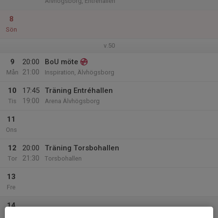
Älvhögsborg, Entréhallen
8
Sön
v.50
9
20:00
BoU möte
21:00
Mån
Inspiration, Älvhögsborg
10
17:45
Träning Entréhallen
19:00
Tis
Arena Älvhögsborg
11
Ons
12
20:00
Träning Torsbohallen
21:30
Tor
Torsbohallen
13
Fre
14
Lör