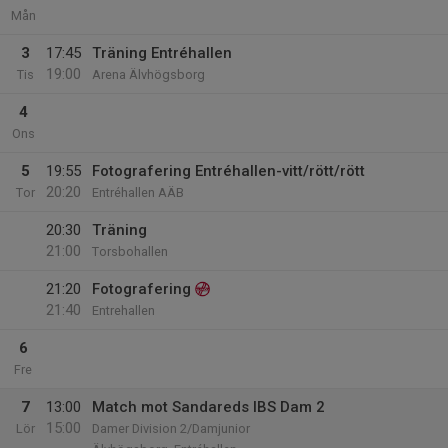
Mån
3
17:45
Träning Entréhallen
19:00
Tis
Arena Älvhögsborg
4
Ons
5
19:55
Fotografering Entréhallen-vitt/rött/rött
20:20
Tor
Entréhallen AÄB
20:30
Träning
21:00
Torsbohallen
21:20
Fotografering
21:40
Entrehallen
6
Fre
7
13:00
Match mot Sandareds IBS Dam 2
15:00
Lör
Damer Division 2/Damjunior