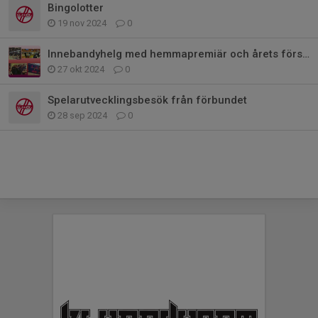
Bingolotter
19 nov 2024
0
Innebandyhelg med hemmapremiär och årets första vinst!
27 okt 2024
0
Spelarutvecklingsbesök från förbundet
28 sep 2024
0