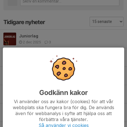
Tidigare nyheter
Juniorlag
2 dec 2025
3
Spelarutvecklingsdagar höstlovet
3 okt 2025
0
Nu är vi igång!
14 sep 2025
0
Godkänn kakor
Season 2025/26 starts!
20 aug 2025
0
Vi använder oss av kakor (cookies) för att vår
webbplats ska fungera bra för dig. De används
Match mot Tranemo
även för webbanalys i syfte att hjälpa oss att
21 mar 2025
0
förbättra våra tjänster.
Så använder vi cookies