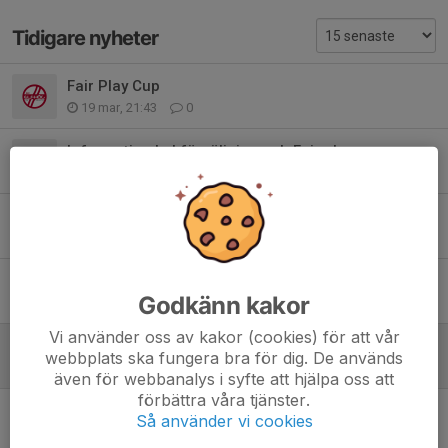
Tidigare nyheter
Fair Play Cup
19 mar, 21:43
0
Information kakförsäljning och Fair play cup
24 feb, 16:33
0
Fair Play Cup
3 feb, 21:18
0
Inställd träning onsdag 4/2
Godkänn kakor
30 jan, 21:35
0
Vi använder oss av kakor (cookies) för att vår
God jul önskar P12
webbplats ska fungera bra för dig. De används
23 dec 2025
0
även för webbanalys i syfte att hjälpa oss att
förbättra våra tjänster.
Kakförsäljning
Så använder vi cookies
18 nov 2025
0