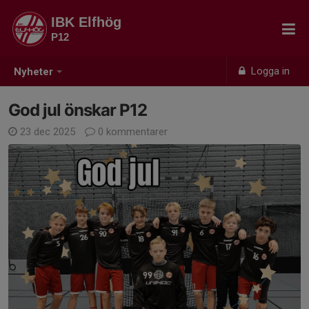
IBK Elfhög
P12
Logga in
Nyheter
God jul önskar P12
23 dec 2025
0 kommentarer