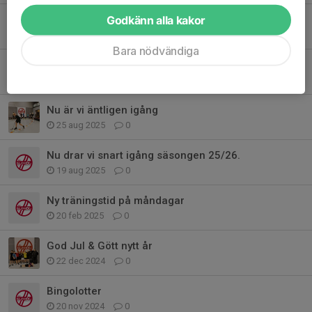
Godkänn alla kakor
Säsongens första hemmamatch
19 okt 2025
0
Bara nödvändiga
Anteckningar från föräldramöte
2 okt 2025
0
Nu är vi äntligen igång
25 aug 2025
0
Nu drar vi snart igång säsongen 25/26.
19 aug 2025
0
Ny träningstid på måndagar
20 feb 2025
0
God Jul & Gött nytt år
22 dec 2024
0
Bingolotter
20 nov 2024
0