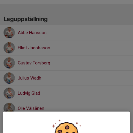
Laguppställning
Abbe Hansson
Elliot Jacobsson
Gustav Forsberg
Julius Wadh
Ludvig Glad
Olle Väisänen
Otto Vidarsson