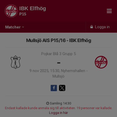
IBK Elfhög
P15
Logga in
Matcher
Mullsjö AIS P15/16 - IBK Elfhög
Pojkar Blå 3 Grupp 5
-
9 nov 2025, 15:30, Nyhemshallen -
Mullsjö
Samling 14:30
Endast kallade kunde anmäla sig till aktiviteten. 19 personer var kallade.
Logga in här