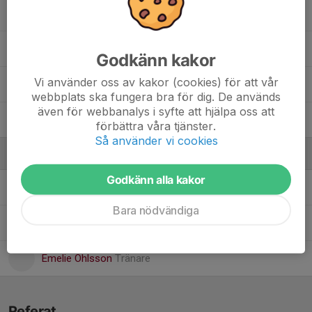
Todoran Darius
Valter Andréasson
Godkänn kakor
Vi använder oss av kakor (cookies) för att vår
Walter Stridh
webbplats ska fungera bra för dig. De används
även för webbanalys i syfte att hjälpa oss att
William Ohlsson
förbättra våra tjänster.
Så använder vi cookies
Ledare
Godkänn alla kakor
Alexander Jacobsson
Tränare
Bara nödvändiga
Andreas Stridh
Tränare
Emelie Ohlsson
Tränare
Referat