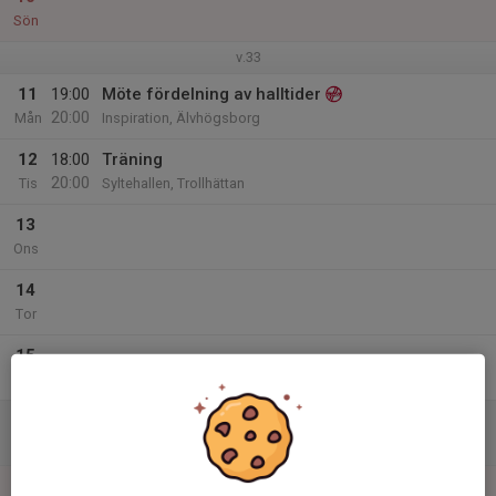
Sön
v.33
11
19:00
Möte fördelning av halltider
20:00
Mån
Inspiration, Älvhögsborg
12
18:00
Träning
20:00
Tis
Syltehallen, Trollhättan
13
Ons
14
Tor
15
Fre
16
Lör
17