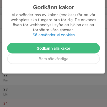
Sön
Godkänn kakor
v.34
Vi använder oss av kakor (cookies) för att vår
18
webbplats ska fungera bra för dig. De används
Mån
även för webbanalys i syfte att hjälpa oss att
förbättra våra tjänster.
19
17:00
Träning
Så använder vi cookies
18:30
Tis
Entréhallen, Trollhättan
20
Godkänn alla kakor
Ons
Bara nödvändiga
21
17:00
Träning
18:30
Tor
Entréhallen, Trollhättan
22
Fre
23
Lör
24