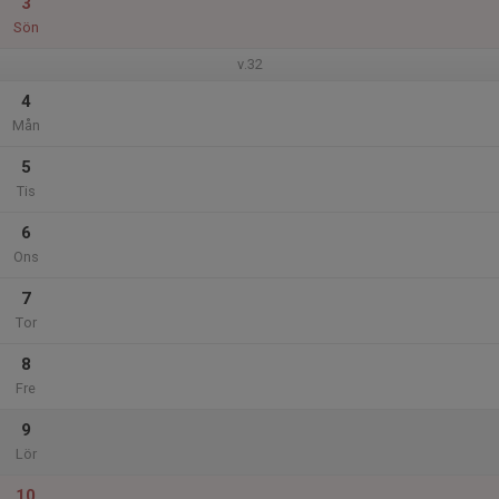
3
Sön
v.32
4
Mån
5
Tis
6
Ons
7
Tor
8
Fre
9
Lör
10