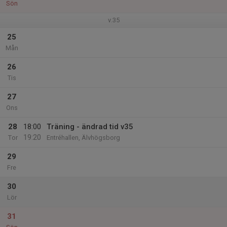
Sön
v.35
25
Mån
26
Tis
27
Ons
28
18:00
Träning - ändrad tid v35
19:20
Tor
Entréhallen, Älvhögsborg
29
Fre
30
Lör
31