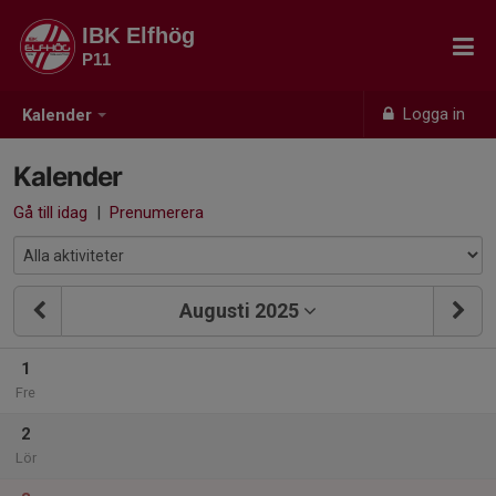
IBK Elfhög
P11
Logga in
Kalender
Kalender
Gå till idag
|
Prenumerera
Augusti 2025
1
Fre
2
Lör