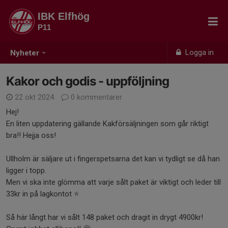
IBK Elfhög
P11
Logga in
Nyheter
Kakor och godis - uppföljning
22 okt 2024
0 kommentarer
Hej!
En liten uppdatering gällande Kakförsäljningen som går riktigt
bra!! Hejja oss!
Ullholm är säljare ut i fingerspetsarna det kan vi tydligt se då han
ligger i topp.
Men vi ska inte glömma att varje sålt paket är viktigt och leder till
33kr in på lagkontot ⭐
Så här långt har vi sålt 148 paket och dragit in drygt 4900kr!