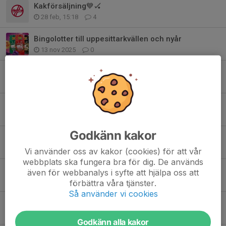
Kakförsäljning💙🏑
28 feb, 15:18
4
Bingolotter till uppesittarkvällen och nyår
13 nov 2025
0
Newbodyförsäljning!
1 sep 2025
0
Domarutbildning
22 aug 2025
12
Godkänn kakor
Ny säsong - halltider spikade
14 aug 2025
0
Vi använder oss av kakor (cookies) för att vår
webbplats ska fungera bra för dig. De används
Spelarutvecklingsdag Pojkar födda 2010 & 2011 i Trollhättan
även för webbanalys i syfte att hjälpa oss att
20 feb 2025
0
förbättra våra tjänster.
Så använder vi cookies
Supporterresa på fredag
21 jan 2025
0
Godkänn alla kakor