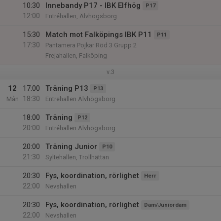
10:30
Innebandy P17 - IBK Elfhög
P17
12:00
Entréhallen, Älvhögsborg
15:30
Match mot Falköpings IBK P11
P11
17:30
Pantamera Pojkar Röd 3 Grupp 2
Frejahallen, Falköping
v.3
12
17:00
Träning P13
P13
18:30
Mån
Entrehallen Älvhögsborg
18:00
Träning
P12
20:00
Entréhallen Älvhögsborg
20:00
Träning Junior
P10
21:30
Syltehallen, Trollhättan
20:30
Fys, koordination, rörlighet
Herr
22:00
Nevshallen
20:30
Fys, koordination, rörlighet
Dam/Juniordam
22:00
Nevshallen