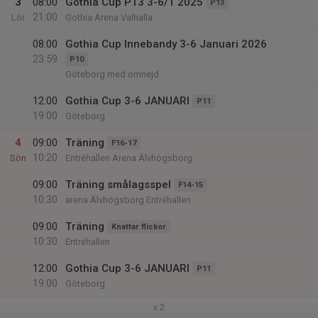
3
08:00
Gothia Cup P13 3-6/1 2025
P13
21:00
Lör
Gothia Arena Valhalla
08:00
Gothia Cup Innebandy 3-6 Januari 2026
23:59
P10
Göteborg med omnejd
12:00
Gothia Cup 3-6 JANUARI
P11
19:00
Göteborg
4
09:00
Träning
F16-17
10:20
Sön
Entréhallen Arena Älvhögsborg
09:00
Träning smålagsspel
F14-15
10:30
arena Älvhögsborg Entréhallen
09:00
Träning
Knattar flickor
10:30
Entréhallen
12:00
Gothia Cup 3-6 JANUARI
P11
19:00
Göteborg
v.2