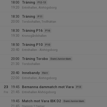
18:00
Träning
F12-13
19:20
Entréhallen, Älvhögsborg
18:30
Träning
P11
20:00
Torsbohallen, Trollhättan
18:30
Träning P16
P16
19:30
Kronogårdshallen
18:50
Träning P10
P10
20:40
Entréhallen - Älvhögsborg
20:00
Träning Torsbo
Dam/Juniordam
21:30
Torsbohallen
20:40
Innebandy
Herr
22:00
Entrehallen, Älvhögsborg
23
19:45
Bemanna dammatch mot Vara
P13
21:45
Fre
Entrehallen Älvhögsborg
19:45
Match mot Vara IBK D2
Dam/Juniordam
21:45
Division 2 Damer