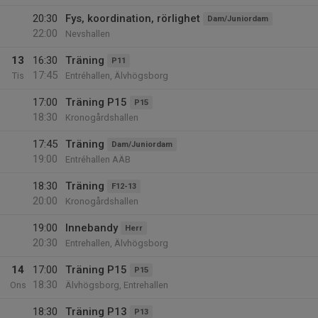
20:30
Fys, koordination, rörlighet
Dam/Juniordam
22:00
Nevshallen
13
16:30
Träning
P11
17:45
Tis
Entréhallen, Älvhögsborg
17:00
Träning P15
P15
18:30
Kronogårdshallen
17:45
Träning
Dam/Juniordam
19:00
Entréhallen AÄB
18:30
Träning
F12-13
20:00
Kronogårdshallen
19:00
Innebandy
Herr
20:30
Entrehallen, Älvhögsborg
14
17:00
Träning P15
P15
18:30
Ons
Älvhögsborg, Entrehallen
18:30
Träning P13
P13