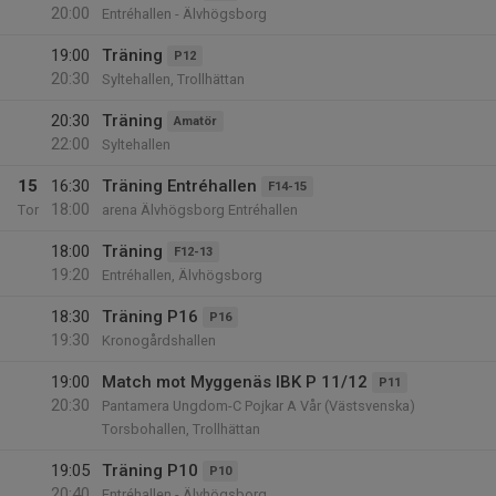
20:00
Entréhallen - Älvhögsborg
19:00
Träning
P12
20:30
Syltehallen, Trollhättan
20:30
Träning
Amatör
22:00
Syltehallen
15
16:30
Träning Entréhallen
F14-15
18:00
Tor
arena Älvhögsborg Entréhallen
18:00
Träning
F12-13
19:20
Entréhallen, Älvhögsborg
18:30
Träning P16
P16
19:30
Kronogårdshallen
19:00
Match mot Myggenäs IBK P 11/12
P11
20:30
Pantamera Ungdom-C Pojkar A Vår (Västsvenska)
Torsbohallen, Trollhättan
19:05
Träning P10
P10
20:40
Entréhallen - Älvhögsborg