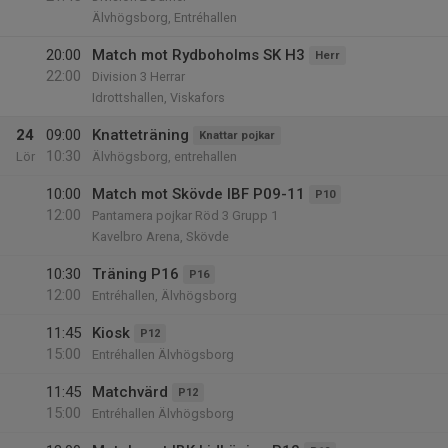
Älvhögsborg, Entréhallen
20:00
Match mot Rydboholms SK H3
Herr
22:00
Division 3 Herrar
Idrottshallen, Viskafors
24
09:00
Knatteträning
Knattar pojkar
10:30
Lör
Älvhögsborg, entrehallen
10:00
Match mot Skövde IBF P09-11
P10
12:00
Pantamera pojkar Röd 3 Grupp 1
Kavelbro Arena, Skövde
10:30
Träning P16
P16
12:00
Entréhallen, Älvhögsborg
11:45
Kiosk
P12
15:00
Entréhallen Älvhögsborg
11:45
Matchvärd
P12
15:00
Entréhallen Älvhögsborg