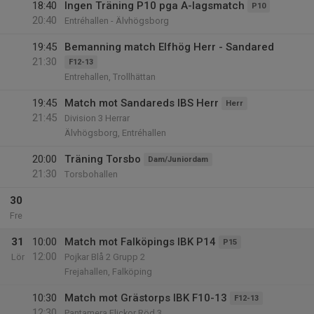
18:40
Ingen Träning P10 pga A-lagsmatch
P10
20:40
Entréhallen - Älvhögsborg
19:45
Bemanning match Elfhög Herr - Sandared
21:30
F12-13
Entrehallen, Trollhättan
19:45
Match mot Sandareds IBS Herr
Herr
21:45
Division 3 Herrar
Älvhögsborg, Entréhallen
20:00
Träning Torsbo
Dam/Juniordam
21:30
Torsbohallen
30
Fre
31
10:00
Match mot Falköpings IBK P14
P15
12:00
Lör
Pojkar Blå 2 Grupp 2
Frejahallen, Falköping
10:30
Match mot Grästorps IBK F10-13
F12-13
12:30
Pantamera Flickor Röd 3