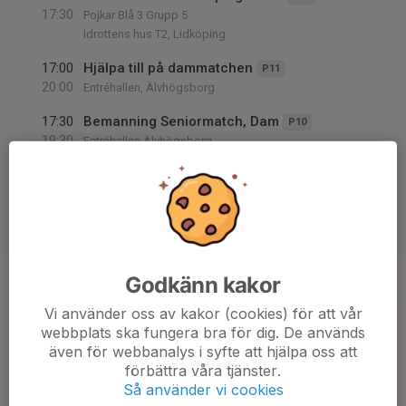
17:30
Pojkar Blå 3 Grupp 5
Idrottens hus T2, Lidköping
17:00
Hjälpa till på dammatchen
P11
20:00
Entréhallen, Älvhögsborg
17:30
Bemanning Seniormatch, Dam
P10
19:30
Entréhallen Älvhögsborg
17:30
Match mot Fritsla IF A-lag Dam
19:30
Dam/Juniordam
Division 2 Damer
Älvhögsborg, Entréhallen
18
08:55
Träning
F16-17
Godkänn kakor
10:20
Sön
Entréhallen Arena Älvhögsborg
Vi använder oss av kakor (cookies) för att vår
09:00
Träning
Knattar flickor
webbplats ska fungera bra för dig. De används
10:30
Entrehallen
även för webbanalys i syfte att hjälpa oss att
förbättra våra tjänster.
09:00
Träning Entréhallen
F14-15
Så använder vi cookies
10:30
Entrehallen