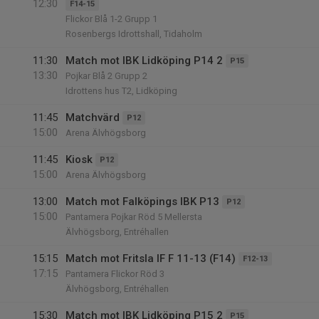
12:30
F14-15
Flickor Blå 1-2 Grupp 1
Rosenbergs Idrottshall, Tidaholm
11:30
Match mot IBK Lidköping P14 2
P15
13:30
Pojkar Blå 2 Grupp 2
Idrottens hus T2, Lidköping
11:45
Matchvärd
P12
15:00
Arena Älvhögsborg
11:45
Kiosk
P12
15:00
Arena Älvhögsborg
13:00
Match mot Falköpings IBK P13
P12
15:00
Pantamera Pojkar Röd 5 Mellersta
Älvhögsborg, Entréhallen
15:15
Match mot Fritsla IF F 11-13 (F14)
F12-13
17:15
Pantamera Flickor Röd 3
Älvhögsborg, Entréhallen
15:30
Match mot IBK Lidköping P15 2
P15