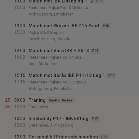
13:00
Match mot IBK Lidköping P12
P12
15:00
Pantamera Pojkar Röd 5 Mellersta
Älvhögsborg, Entréhallen
13:30
Match mot Skövde IBF P15 Svart
P15
15:30
Pojkar Blå 3 Grupp 5
Kavelbrohallen, Skövde
14:00
Match mot Vara IBK P 2013
P13
16:00
Pantamera Pojkar Röd 5 Norra
Vara IBK Arena
15:15
Match mot Borås IBF P11-13 Lag 1
P11
17:15
Pantamera Pojkar Röd 3 Grupp 2
Älvhögsborg, Entréhallen
25
09:00
Träning
Knattar flickor
10:30
Sön
Entrehallen
10:30
Innebandy P17 - IBK Elfhög
P17
12:00
Entréhallen, Älvhögsborg
12:00
Personal till Fröjereds matchen
P15