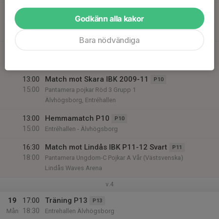
09:30
Match mot IBK Vänersborg P13
P13
Godkänn alla kakor
11:30
Pantamera Pojkar Röd 5 Norra
Idrottshuset, Vänersborg
Bara nödvändiga
10:30
Innebandy P17 - IBK Elfhög
P17
12:00
Entréhallen, Älvhögsborg
13:00
Match mot Skara IBK 2009-11
P10
15:00
Pantamera pojkar Röd 3 Grupp 1
Älvhögsborg, Entréhallen
13:00
Hemmamatch P10
P10
15:00
Entréhallen - Älvhögsborg
16:30
Match mot Lindås IBK P11-12 Svart
P11
18:00
Pantamera Ungdom-C Pojkar A Vår (Västsvenska)
Lindås Waves Arena
v.4
19
17:00
Träning P13
P13
18:30
Mån
Entrehallen Älvhögsborg