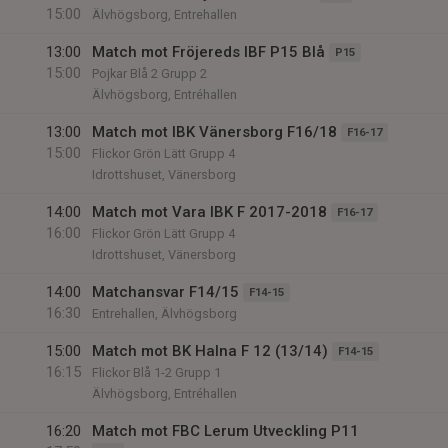
15:00
Älvhögsborg, Entrehallen
13:00
Match mot Fröjereds IBF P15 Blå
P15
15:00
Pojkar Blå 2 Grupp 2
Älvhögsborg, Entréhallen
13:00
Match mot IBK Vänersborg F16/18
F16-17
15:00
Flickor Grön Lätt Grupp 4
Idrottshuset, Vänersborg
14:00
Match mot Vara IBK F 2017-2018
F16-17
16:00
Flickor Grön Lätt Grupp 4
Idrottshuset, Vänersborg
14:00
Matchansvar F14/15
F14-15
16:30
Entrehallen, Älvhögsborg
15:00
Match mot BK Halna F 12 (13/14)
F14-15
16:15
Flickor Blå 1-2 Grupp 1
Älvhögsborg, Entréhallen
16:20
Match mot FBC Lerum Utveckling P11