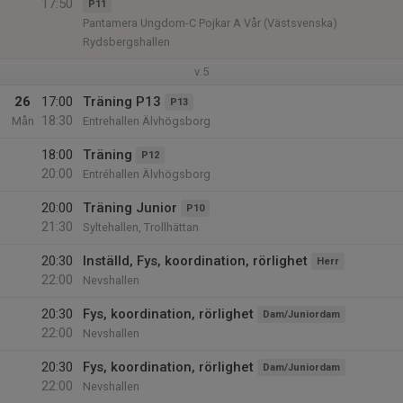
17:50
P11
Pantamera Ungdom-C Pojkar A Vår (Västsvenska)
Rydsbergshallen
v.5
26
17:00
Träning P13
P13
18:30
Mån
Entrehallen Älvhögsborg
18:00
Träning
P12
20:00
Entréhallen Älvhögsborg
20:00
Träning Junior
P10
21:30
Syltehallen, Trollhättan
20:30
Inställd, Fys, koordination, rörlighet
Herr
22:00
Nevshallen
20:30
Fys, koordination, rörlighet
Dam/Juniordam
22:00
Nevshallen
20:30
Fys, koordination, rörlighet
Dam/Juniordam
22:00
Nevshallen