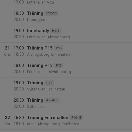
19:00
Entréhallen AÄB
18:30
Träning
F12-13
20:00
Kronogårdshallen
19:00
Innebandy
Herr
20:30
Entrehallen, Älvhögsborg
21
17:00
Träning P15
P15
18:30
Ons
Älvhögsborg, Entrehallen
18:00
Träning P13
P13
20:00
Entréhallen - Älvhögsborg
19:00
Träning
P12
20:30
Syltehallen, Trollhättan
20:30
Träning
Amatör
22:00
Syltehallen
22
16:30
Träning Entréhallen
F14-15
18:00
Tor
arena Älvhögsborg Entréhallen