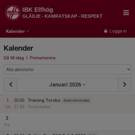
IBK Elfhög
GLÄDJE - KAMRATSKAP - RESPEKT
Logga in
Kalender
Kalender
Gå till idag
|
Prenumerera
Januari 2026
1
20:00
Träning Torsbo
Dam/Juniordam
21:30
Tor
Torsbohallen
2
Fre