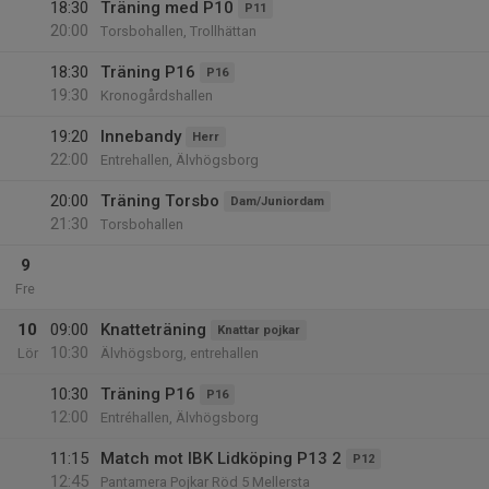
18:30
Träning med P10
P11
20:00
Torsbohallen, Trollhättan
18:30
Träning P16
P16
19:30
Kronogårdshallen
19:20
Innebandy
Herr
22:00
Entrehallen, Älvhögsborg
20:00
Träning Torsbo
Dam/Juniordam
21:30
Torsbohallen
9
Fre
10
09:00
Knatteträning
Knattar pojkar
10:30
Lör
Älvhögsborg, entrehallen
10:30
Träning P16
P16
12:00
Entréhallen, Älvhögsborg
11:15
Match mot IBK Lidköping P13 2
P12
12:45
Pantamera Pojkar Röd 5 Mellersta