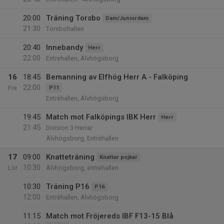
20:00
Träning Torsbo
Dam/Juniordam
21:30
Torsbohallen
20:40
Innebandy
Herr
22:00
Entrehallen, Älvhögsborg
16
18:45
Bemanning av Elfhög Herr A - Falköping
22:00
Fre
P11
Entréhallen, Älvhögsborg
19:45
Match mot Falköpings IBK Herr
Herr
21:45
Division 3 Herrar
Älvhögsborg, Entréhallen
17
09:00
Knatteträning
Knattar pojkar
10:30
Lör
Älvhögsborg, entrehallen
10:30
Träning P16
P16
12:00
Entréhallen, Älvhögsborg
11:15
Match mot Fröjereds IBF F13-15 Blå