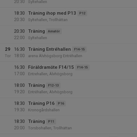
20:30
Syltehallen
18:30
Träning ihop med P13
P12
20:30
Syltehallen, Trollhättan
20:30
Träning
Amatör
22:00
Syltehallen
29
16:30
Träning Entréhallen
F14-15
18:00
Tor
arena Älvhögsborg Entréhallen
16:30
Föräldramöte F14/15
F14-15
17:00
Entrehallen, Älvhögsborg
18:00
Träning
F12-13
19:20
Entréhallen, Älvhögsborg
18:30
Träning P16
P16
19:30
Kronogårdshallen
18:30
Träning
P11
20:00
Torsbohallen, Trollhättan