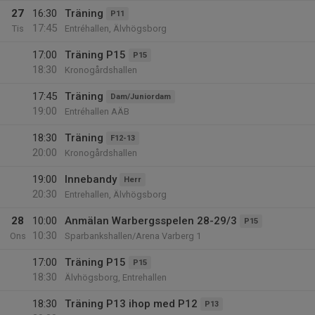
27
16:30
Träning
P11
17:45
Tis
Entréhallen, Älvhögsborg
17:00
Träning P15
P15
18:30
Kronogårdshallen
17:45
Träning
Dam/Juniordam
19:00
Entréhallen AÄB
18:30
Träning
F12-13
20:00
Kronogårdshallen
19:00
Innebandy
Herr
20:30
Entrehallen, Älvhögsborg
28
10:00
Anmälan Warbergsspelen 28-29/3
P15
10:30
Ons
Sparbankshallen/Arena Varberg 1
17:00
Träning P15
P15
18:30
Älvhögsborg, Entrehallen
18:30
Träning P13 ihop med P12
P13