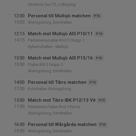
Idrottens hus T2, Lidköping
12:00
Personal till Mullsjö matchen
P15
15:00
Älvhögsborg, Entrehallen
12:15
Match mot Mullsjö AIS P10/11
P10
14:15
Pantamera pojkar Röd 3 Grupp 1
Nyhemshallen - Mullsjö
13:00
Match mot Mullsjö AIS P15/16
P15
15:00
Pojkar Blå 3 Grupp 5
Älvhögsborg, Entréhallen
14:00
Personal till Tibro matchen
P13
17:00
Entrehallen Älvhögsborg
15:00
Match mot Tibro IBK P12/13 Vit
P13
17:00
Pantamera Pojkar Röd 5 Norra
Älvhögsborg, Entréhallen
16:00
Personal till Wårgårda matchen
P15
19:00
Älvhögsborg, Entrehallen