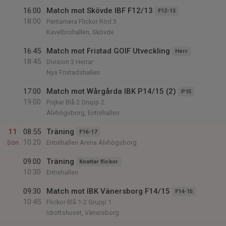
16:00
Match mot Skövde IBF F12/13
F12-13
18:00
Pantamera Flickor Röd 3
Kavelbrohallen, Skövde
16:45
Match mot Fristad GOIF Utveckling
Herr
18:45
Division 3 Herrar
Nya Fristadshallen
17:00
Match mot Wårgårda IBK P14/15 (2)
P15
19:00
Pojkar Blå 2 Grupp 2
Älvhögsborg, Entréhallen
11
08:55
Träning
F16-17
10:20
Sön
Entréhallen Arena Älvhögsborg
09:00
Träning
Knattar flickor
10:30
Entrehallen
09:30
Match mot IBK Vänersborg F14/15
F14-15
10:45
Flickor Blå 1-2 Grupp 1
Idrottshuset, Vänersborg