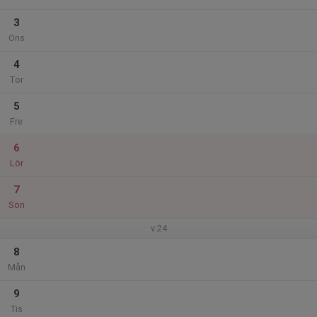
3
Ons
4
Tor
5
Fre
6
Lör
7
Sön
v.24
8
Mån
9
Tis