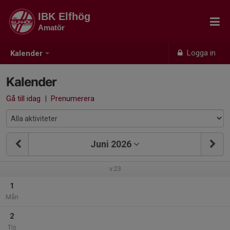
IBK Elfhög
Amatör
Logga in
Kalender
Kalender
Gå till idag
|
Prenumerera
Juni 2026
v.23
1
Mån
2
Tis