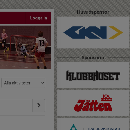
Huvudsponsor
Logga in
Sponsorer