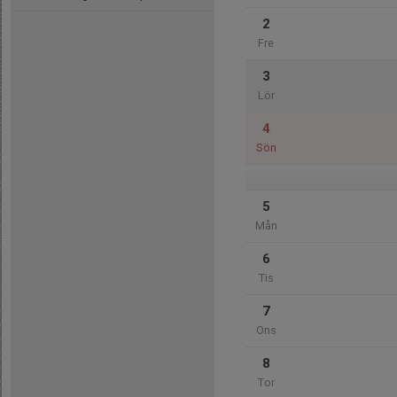
2
Fre
3
Lör
4
Sön
5
Mån
6
Tis
7
Ons
8
Tor