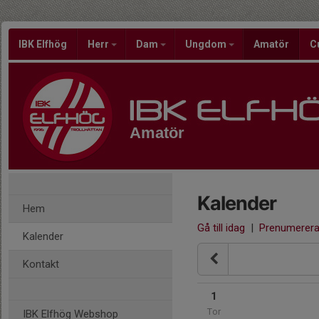
IBK Elfhög
Herr
Dam
Ungdom
Amatör
C
Amatör
Kalender
Hem
Gå till idag
|
Prenumerer
Kalender
Kontakt
1
Tor
IBK Elfhög Webshop