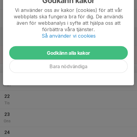
Godkänn kakor
Tor
Vi använder oss av kakor (cookies) för att vår
18
webbplats ska fungera bra för dig. De används
Fre
även för webbanalys i syfte att hjälpa oss att
förbättra våra tjänster.
19
Så använder vi cookies
Lör
20
Godkänn alla kakor
Sön
Bara nödvändiga
v.39
21
Mån
22
Tis
23
Ons
24