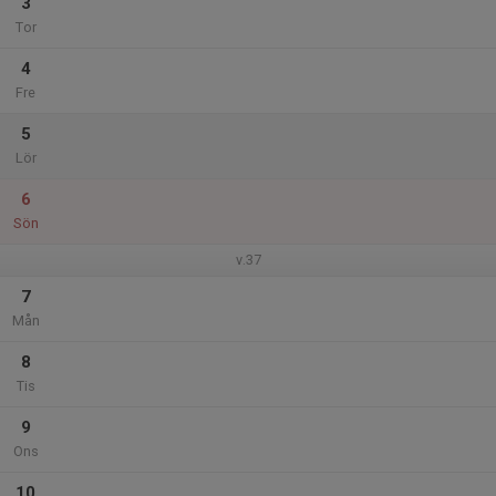
3
Tor
4
Fre
5
Lör
6
Sön
v.37
7
Mån
8
Tis
9
Ons
10