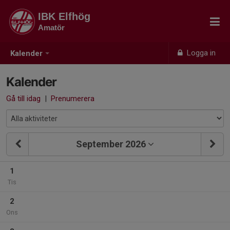
IBK Elfhög
Amatör
Logga in
Kalender
Kalender
Gå till idag
|
Prenumerera
September 2026
1
Tis
2
Ons