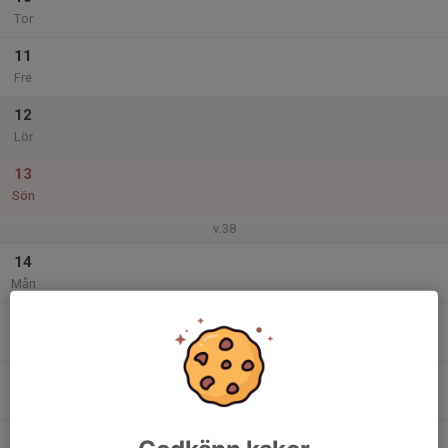
Tor
11
Fre
12
Lör
13
Sön
v.38
14
Mån
15
Tis
16
Ons
17